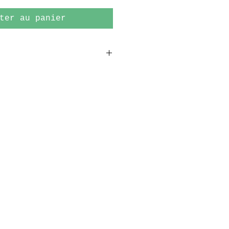
ter au panier
m.
ier archival 189 gr.
e à 50 exemplaires,
ignés à la main.
re.