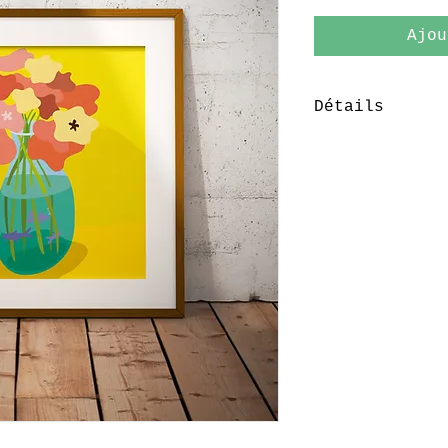
Ajou
Détails
Format 30X30 c
Tirage sur pap
Edition limité
numérotés et s
Vendu sans cad