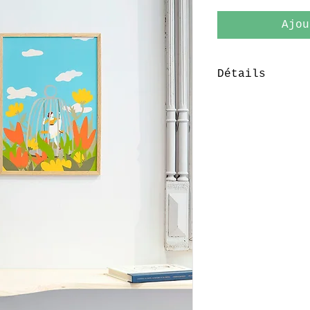
Ajou
Détails
Format 30X42 c
Tirage sur pap
Edition limité
numérotés et s
Vendu sans cad