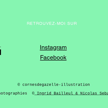
RETROUVEZ-MOI SUR
I
nstagram
Facebook
© cornesdegazelle-illustration
hotographies ©
Ingrid Bailleul
& Nicolas Seb