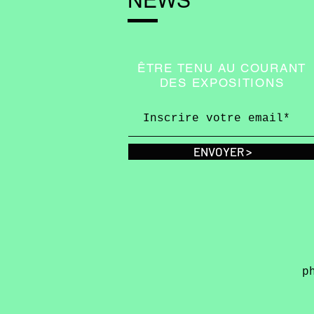
NEWS
ÊTRE TENU AU COURANT
DES EXPOSITIONS
ENVOYER >
p