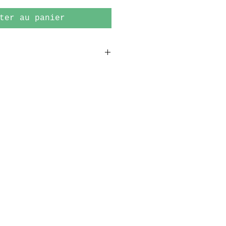
ter au panier
m.
ier archival 189 gr.
e à 50 exemplaires,
ignés à la main.
re.