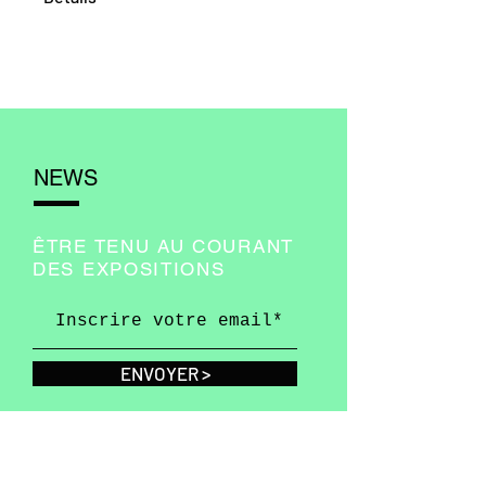
Format 30X30 cm.
Tirage sur papier archival
189 gr.
Edition limitée à 50
exemplaires, numérotés et
signés à la main.
NEWS
Vendu sans cadre.
ÊTRE TENU AU COURANT
DES EXPOSITIONS
ENVOYER >