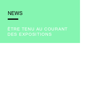
NEWS
ÊTRE TENU AU COURANT
DES EXPOSITIONS
ENVOYER >
RETROUVEZ-MOI SUR
I
nstagram
Facebook